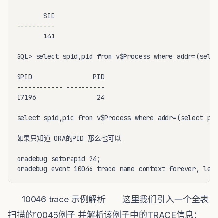
       SID

----------

       141

SQL> select spid,pid from v$Process where addr=(selec
SPID                PID

------------ ----------

17196                24

select spid,pid from v$Process where addr=(select pad
如果只知道 ORA的PID 那么也可以

oradebug setorapid 24;

oradebug event 10046 trace name context forever, lev
10046 trace 示例解析
这里我们引入一个全表
扫描的10046例子 并解析该例子中的TRACE信息：