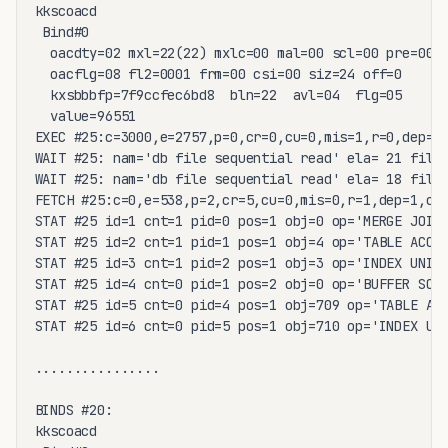
kkscoacd

 Bind#0

  oacdty=02 mxl=22(22) mxlc=00 mal=00 scl=00 pre=00

  oacflg=08 fl2=0001 frm=00 csi=00 siz=24 off=0

  kxsbbbfp=7f9ccfec6bd8  bln=22  avl=04  flg=05

  value=96551

EXEC #25:c=3000,e=2757,p=0,cr=0,cu=0,mis=1,r=0,dep=1,
WAIT #25: nam='db file sequential read' ela= 21 file#
WAIT #25: nam='db file sequential read' ela= 18 file#
FETCH #25:c=0,e=538,p=2,cr=5,cu=0,mis=0,r=1,dep=1,og=
STAT #25 id=1 cnt=1 pid=0 pos=1 obj=0 op='MERGE JOIN 
STAT #25 id=2 cnt=1 pid=1 pos=1 obj=4 op='TABLE ACCES
STAT #25 id=3 cnt=1 pid=2 pos=1 obj=3 op='INDEX UNIQU
STAT #25 id=4 cnt=0 pid=1 pos=2 obj=0 op='BUFFER SORT
STAT #25 id=5 cnt=0 pid=4 pos=1 obj=709 op='TABLE ACC
STAT #25 id=6 cnt=0 pid=5 pos=1 obj=710 op='INDEX UNI
................

BINDS #20:

kkscoacd
