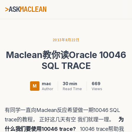
>
ASK
MACLEAN
ESC
2013年8月22日
Maclean教你读Oracle 10046
⌘K
Ctrl+K
SQL TRACE
mac
30 min
669
M
Author
Read Time
Views
有同学一直向Maclean反应希望做一期10046 SQL
trace的教程， 正好这几天有空 我们就理一理。
为
什么我们要使用10046 trace?
10046 trace帮助我