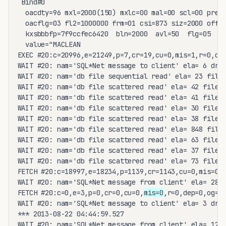
 Bind#0

  oacdty=96 mxl=2000(150) mxlc=00 mal=00 scl=00 pre=0
  oacflg=03 fl2=1000000 frm=01 csi=873 siz=2000 off=0
  kxsbbbfp=7f9ccfec6420  bln=2000  avl=50  flg=05

  value="MACLEAN                                     
EXEC #20:c=20996,e=21249,p=7,cr=19,cu=0,mis=1,r=0,dep
WAIT #20: nam='SQL*Net message to client' ela= 6 driv
WAIT #20: nam='db file sequential read' ela= 23 file#
WAIT #20: nam='db file scattered read' ela= 42 file#=
WAIT #20: nam='db file scattered read' ela= 41 file#=
WAIT #20: nam='db file scattered read' ela= 30 file#=
WAIT #20: nam='db file scattered read' ela= 38 file#=
WAIT #20: nam='db file scattered read' ela= 848 file#
WAIT #20: nam='db file scattered read' ela= 63 file#=
WAIT #20: nam='db file scattered read' ela= 37 file#=
WAIT #20: nam='db file scattered read' ela= 73 file#=
FETCH #20:c=18997,e=18234,p=1139,cr=1143,cu=0,mis=0,r
WAIT #20: nam='SQL*Net message from client' ela= 285 
FETCH #20:c=0,e=3,p=0,cr=0,cu=0,
mis=0
,r=0,dep=0,og=0,
WAIT #20: nam='SQL*Net message to client' ela= 3 driv
*** 2013-08-22 04:44:59.527

WAIT #20: nam='SQL*Net message from client' ela= 1216