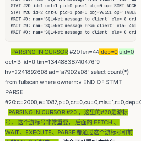
STAT #20 id=1 cnt=1 pid=0 pos=1 obj=0 op='SORT AGGREG
STAT #20 id=2 cnt=0 pid=1 pos=1 obj=96551 op='TABLE A
WAIT #0: nam='SQL*Net message to client' ela= 8 drive
WAIT #0: nam='SQL*Net message from client' ela= 45522
WAIT #0: nam='SQL*Net message to client' ela= 0 driv
PARSING IN CURSOR
#20 len=44
dep=0
uid=0
oct=3 lid=0 tim=1344883874047619
hv=2241892608 ad='a7902a08' select count(*)
from fullscan where owner=:v END OF STMT
PARSE
#20:c=2000,e=1087,p=0,cr=0,cu=0,mis=1,r=0,dep
PARSING IN CURSOR #20 ，这里的#20是游标
号， 这个游标号非常重要， 后面的 FETCH 、
WAIT、EXECUTE、PARSE 都通过这个游标号和前