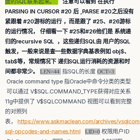
面的SQL联系起来。
注意可以看到 在执行
PARSING IN CURSOR #20 后 ,PARSE #20之后没有
紧跟着 #20游标的运行 ，而是跟了 #25、#26游标
的运行情况， 仔细看一下 #25和#26他们是 系统递
归的recursive SQL ，这些递归SQL由 用户的SQL
触发，一般来说是查一些数据字典基表例如 obj$、
tab$等，常规情况下 递归SQL运行消耗的资源和时
间都非常少。
指SQL的长度
LEN=44
OCT=3
Oracle command type 指Oracle中命令分类的类型
可以通过 V$SQL.COMMAND_TYPE获得对应关系
11g中提供了 V$SQLCOMMAND 视图可以看到完整
的对照列
表，
https://www.askmaclean.com/archives/vsqlco
sql-opcodes-and-names.html
权限用户ID
LID=0