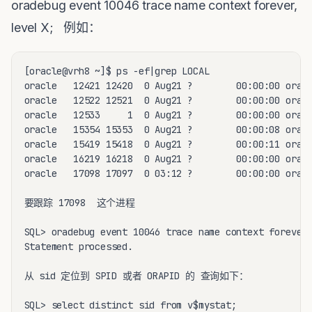
oradebug event 10046 trace name context forever,
level X; 例如：
[oracle@vrh8 ~]$ ps -ef|grep LOCAL  

oracle   12421 12420  0 Aug21 ?        00:00:00 oracl
oracle   12522 12521  0 Aug21 ?        00:00:00 oracl
oracle   12533     1  0 Aug21 ?        00:00:00 oracl
oracle   15354 15353  0 Aug21 ?        00:00:08 oracl
oracle   15419 15418  0 Aug21 ?        00:00:11 oracl
oracle   16219 16218  0 Aug21 ?        00:00:00 oracl
oracle   17098 17097  0 03:12 ?        00:00:00 oracl
要跟踪 17098  这个进程

SQL> oradebug event 10046 trace name context forever,
Statement processed.

从 sid 定位到 SPID 或者 ORAPID 的 查询如下：

SQL> select distinct sid from v$mystat;
