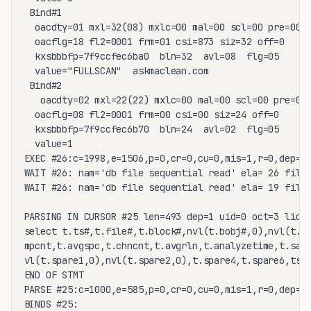
 Bind#1  

  oacdty=01 mxl=32(08) mxlc=00 mal=00 scl=00 pre=00

  oacflg=18 fl2=0001 frm=01 csi=873 siz=32 off=0

  kxsbbbfp=7f9ccfec6ba0  bln=32  avl=08  flg=05

  value="FULLSCAN"  askmaclean.com

 Bind#2

   oacdty=02 mxl=22(22) mxlc=00 mal=00 scl=00 pre=00

  oacflg=08 fl2=0001 frm=00 csi=00 siz=24 off=0

  kxsbbbfp=7f9ccfec6b70  bln=24  avl=02  flg=05

  value=1

EXEC #26:c=1998,e=1506,p=0,cr=0,cu=0,mis=1,r=0,dep=1,
WAIT #26: nam='db file sequential read' ela= 26 file#
WAIT #26: nam='db file sequential read' ela= 19 file#
PARSING IN CURSOR #25 len=493 dep=1 uid=0 oct=3 lid=0
select t.ts#,t.file#,t.block#,nvl(t.bobj#,0),nvl(t.ta
mpcnt,t.avgspc,t.chncnt,t.avgrln,t.analyzetime,t.samp
vl(t.spare1,0),nvl(t.spare2,0),t.spare4,t.spare6,ts.c
END OF STMT

PARSE #25:c=1000,e=585,p=0,cr=0,cu=0,mis=1,r=0,dep=1,
BINDS #25:
