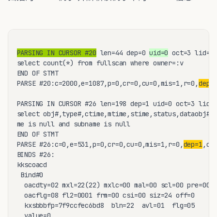
PARSING IN CURSOR #20
 len=44 dep=0 
uid=0
 oct=3 lid=0 
select count(*) from fullscan where owner=:v

END OF STMT

PARSE #20:c=2000,e=1087,p=0,cr=0,cu=0,mis=1,r=0,
dep=
PARSING IN CURSOR #26 len=198 dep=1 uid=0 oct=3 lid=0
select obj#,type#,ctime,mtime,stime,status,dataobj#,f
me is null and subname is null

END OF STMT

PARSE #26:c=0,e=531,p=0,cr=0,cu=0,mis=1,r=0,
dep=1
,og=
BINDS #26:

kkscoacd

 Bind#0

  oacdty=02 mxl=22(22) mxlc=00 mal=00 scl=00 pre=00

  oacflg=08 fl2=0001 frm=00 csi=00 siz=24 off=0

  kxsbbbfp=7f9ccfec6bd8  bln=22  avl=01  flg=05

  value=0
