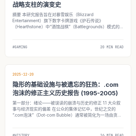
战略支柱的演变史
摘要 本研究报告旨在对暴雪娱乐（Blizzard
Entertainment）旗下数字卡牌游戏《炉石传说》
（Hearthstone）中“酒馆战棋”（Battlegrounds）模式的
诞生、开发历程、战略决策背景及其对游戏生态的长远影响
进行详尽的史实重构与分析。2019年，面对...
#GAMING
20 MIN READ
2025-12-20
隐形的基础设施与被遗忘的狂热：.com
泡沫的修正主义历史报告 (1995-2005)
第一部分：绪论——被误读的崩溃与历史的修正 1.1 大众叙
事与经济现实的偏差 在公众的集体记忆中，世纪之交的
“.com泡沫”（Dot-com Bubble）通常被简化为一场由贪
婪、狂妄和非理性繁荣交织而成的闹剧。这一时期的标志性
符号—&md...
#HISTORY
26 MIN READ