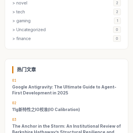
> novel
2
> tech
2
> gaming
1
> Uncategorized
0
> finance
0
热门文章
01
Google Antigravity: The Ultimate Guide to Agent-
First Development in 2025
02
11g新特性之IO校准(IO Calibration)
03
The Anchor in the Storm: An Institutional Review of
Berkshire Hathaway’s Structural Resilience and