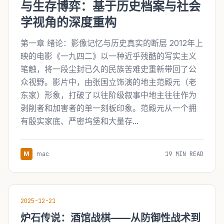
与生存博弈：基于历史档案与社会
学视角的深度重构
第一章 绪论：影像记忆与历史真实的断层 2012年上
映的电影《一九四二》以一种近乎残酷的写实主义
笔触，将一段尘封已久的民族苦难史重新带回了公
众视野。影片中，由张国立饰演的地主范殿元（老
东家）形象，打破了以往阶级叙事中地主往往作为
剥削者和加害者的单一刻板印象。范殿元从一个拥
有殷实家底、严密坞堡和大量存...
M
mac
19 MIN READ
2025-12-21
炉石传说：酒馆战棋——从防御性战术到