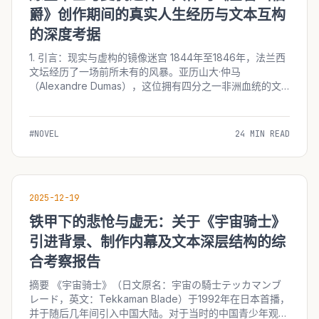
爵》创作期间的真实人生经历与文本互构
的深度考据
1. 引言：现实与虚构的镜像迷宫 1844年至1846年，法兰西
文坛经历了一场前所未有的风暴。亚历山大·仲马
（Alexandre Dumas），这位拥有四分之一非洲血统的文
学巨人，在这一时期创作了世界文学史上最伟大的复仇史诗
——《基督山伯爵》（Le Comte...
#NOVEL
24 MIN READ
2025-12-19
铁甲下的悲怆与虚无：关于《宇宙骑士》
引进背景、制作内幕及文本深层结构的综
合考察报告
摘要 《宇宙骑士》（日文原名：宇宙の騎士テッカマンブ
レード，英文：Tekkaman Blade）于1992年在日本首播，
并于随后几年间引入中国大陆。对于当时的中国青少年观众