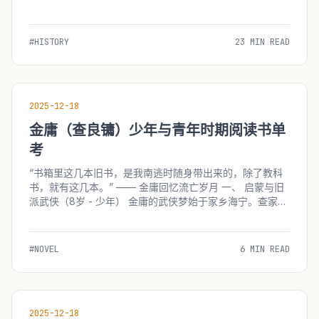
而言，这部作品在视觉冲击与心灵震撼层面构成了集体性的
深刻记忆。然而，受限于当时的信息传播渠道、引进版本的
剪辑策略以及受众年龄层的...
#HISTORY
23 MIN READ
2025-12-18
金庸（查良镛）少年与青年时期阅读书单
考
“书箱里这几本旧书，是我南逃时随身带出来的，除了教科
书，就有这几本。” —— 金庸回忆流亡岁月 一、 启蒙与旧
派武侠（8岁 - 少年） 金庸的武侠梦始于家乡海宁。查家藏
书极丰，但他最早沉迷的并非经史子集，而是当时流行的旧
派武侠小说。 1. 《荒江女侠》...
#NOVEL
6 MIN READ
2025-12-18