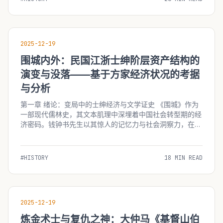
2025-12-19
围城内外：民国江浙士绅阶层资产结构的
演变与没落——基于方家经济状况的考据
与分析
第一章 绪论：变局中的士绅经济与文学证史 《围城》作为
一部现代儒林史，其文本肌理中深埋着中国社会转型期的经
济密码。钱钟书先生以其惊人的记忆力与社会洞察力，在方
鸿渐及其家族的浮沉故事中，精确地刻画了抗战前后
（1937-1949）江浙士绅阶层所面临的经济崩塌。这一阶
层，曾是传统中国社会的稳定器，拥有土地...
#HISTORY
18 MIN READ
2025-12-19
炼金术士与复仇之神：大仲马《基督山伯