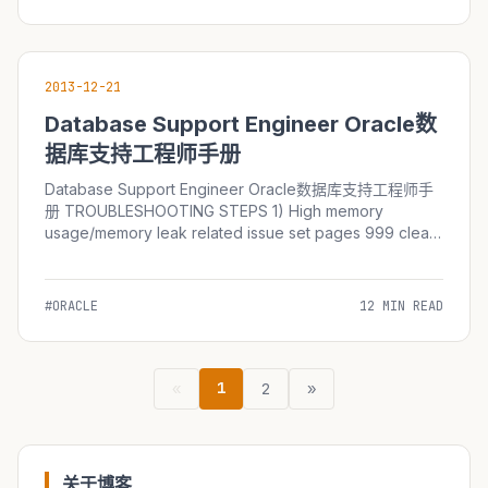
2013-12-21
Database Support Engineer Oracle数
据库支持工程师手册
Database Support Engineer Oracle数据库支持工程师手
册 TROUBLESHOOTING STEPS 1) High memory
usage/memory leak related issue set pages 999 clear
col spool pga.out select to_char(sysdate,'DD-MON-YY
HH:MI:SS'...
#ORACLE
12 MIN READ
1
«
2
»
关于博客