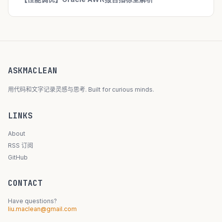
ASKMACLEAN
用代码和文字记录灵感与思考. Built for curious minds.
LINKS
About
RSS 订阅
GitHub
CONTACT
Have questions?
liu.maclean@gmail.com