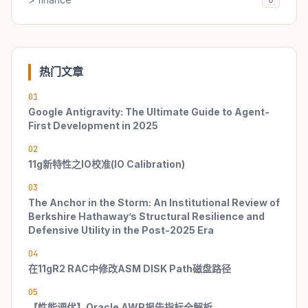
热门文章
01
Google Antigravity: The Ultimate Guide to Agent-
First Development in 2025
02
11g新特性之IO校准(IO Calibration)
03
The Anchor in the Storm: An Institutional Review of
Berkshire Hathaway’s Structural Resilience and
Defensive Utility in the Post-2025 Era
04
在11gR2 RAC中修改ASM DISK Path磁盘路径
05
【性能调优】Oracle AWR报告指标全解析