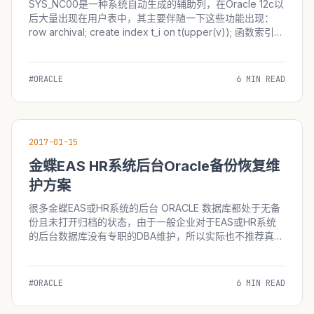
SYS_NC00是一种系统自动生成的辅助列，在Oracle 12c以
后大量出现在用户表中，其主要伴随一下这些功能出现：
row archival; create index t_i on t(upper(v)); 函数索引
alter table xxx add (b integer default 1); default 值
property: 0x0008 = vi...
#ORACLE
6 MIN READ
2017-01-15
金蝶EAS HR系统后台Oracle备份恢复维
护方案
很多金蝶EAS或HR系统的后台 ORACLE 数据库都处于无备
份且未打开归档的状态，由于一般企业对于EAS或HR系统
的后台数据库没有专职的DBA维护，所以实际也不推荐真的
开归档并基于归档做备份维护，因为这样做会多一点维护的
工作量（如果你是大企业 那么理应打开归档并维护归档以
满足自身的备份恢复要求，例如大企业要求数据能回溯到一
#ORACLE
6 MIN READ
个月前，那么有归档才是合适的。） 对于中小企业使用金
蝶EAS或HR系统而言...