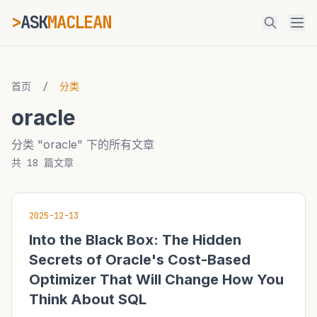
>
ASK
MACLEAN
ESC
首页
/
分类
oracle
⌘K
Ctrl+K
分类 "oracle" 下的所有文章
共 18 篇文章
2025-12-13
Into the Black Box: The Hidden
Secrets of Oracle's Cost-Based
Optimizer That Will Change How You
Think About SQL