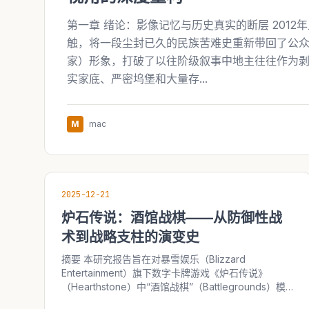
第一章 绪论：影像记忆与历史真实的断层 201
触，将一段尘封已久的民族苦难史重新带回了公
家）形象，打破了以往阶级叙事中地主往往作为
实家底、严密坞堡和大量存...
M
mac
2025-12-21
炉石传说：酒馆战棋——从防御性战
术到战略支柱的演变史
摘要 本研究报告旨在对暴雪娱乐（Blizzard
Entertainment）旗下数字卡牌游戏《炉石传说》
（Hearthstone）中“酒馆战棋”（Battlegrounds）模
式的诞生、开发历程、战略决策背景及其对游戏生态的