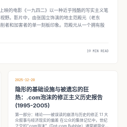
2年上映的电影《一九四二》以一种近乎残酷的写实主义笔
众视野。影片中，由张国立饰演的地主范殿元（老东
剥削者和加害者的单一刻板印象。范殿元从一个拥有殷
19 MIN READ
2025-12-20
隐形的基础设施与被遗忘的狂
热：.com泡沫的修正主义历史报告
(1995-2005)
第一部分：绪论——被误读的崩溃与历史的修正 1.1 大
众叙事与经济现实的偏差 在公众的集体记忆中，世纪
之交的“.com泡沫”（Dot-com Bubble）通常被简化为