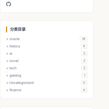
分类目录
> oracle
18
> history
6
> ai
2
> novel
2
> tech
2
> gaming
1
> Uncategorized
0
> finance
0