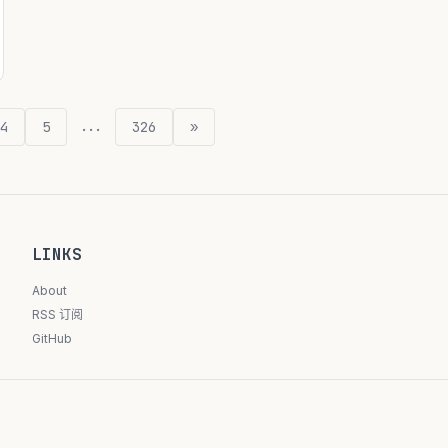
...
4
5
326
»
LINKS
About
RSS 订阅
GitHub