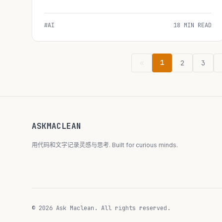
definitive...
#AI
18 MIN READ
1
«
2
3
ASKMACLEAN
用代码和文字记录灵感与思考. Built for curious minds.
© 2026 Ask Maclean. All rights reserved.