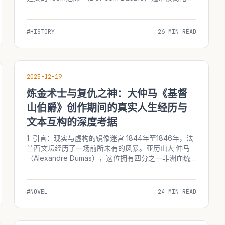
一场由贪婪、狂妄和非理性繁荣交织而成的闹剧。这一
时期的标志性符号—&md...
#HISTORY
26 MIN READ
2025-12-19
炼金术士与复仇之神：大仲马《基督
山伯爵》创作期间的真实人生经历与
文本互构的深度考据
1. 引言：现实与虚构的镜像迷宫 1844年至1846年，法
兰西文坛经历了一场前所未有的风暴。亚历山大·仲马
（Alexandre Dumas），这位拥有四分之一非洲血统
的文学巨人，在这一时期创作了世界文学史上最伟大的
复仇史诗——《基督山伯爵》（Le Comte...
#NOVEL
24 MIN READ