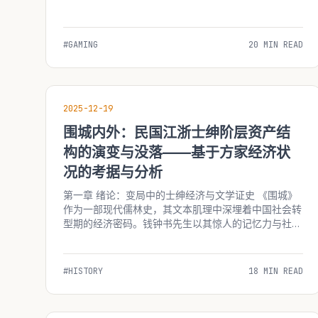
长远影响进行详尽的史实重构与分析。2019年，面对...
#GAMING
20 MIN READ
2025-12-19
围城内外：民国江浙士绅阶层资产结
构的演变与没落——基于方家经济状
况的考据与分析
第一章 绪论：变局中的士绅经济与文学证史 《围城》
作为一部现代儒林史，其文本肌理中深埋着中国社会转
型期的经济密码。钱钟书先生以其惊人的记忆力与社会
洞察力，在方鸿渐及其家族的浮沉故事中，精确地刻画
了抗战前后（1937-1949）江浙士绅阶层所面临的经济
崩塌。这一阶层，曾是传统中国社会的稳定器，拥有土
#HISTORY
18 MIN READ
地...