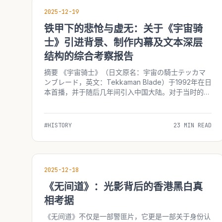
2025-12-19
铁甲下的悲怆与虚无：关于《宇宙骑
士》引进背景、制作内幕及文本深层
结构的综合考察报告
摘要 《宇宙骑士》（日文原名：宇宙の騎士テッカマ
ンブレード，英文：Tekkaman Blade）于1992年在日
本首播，并于随后几年间引入中国大陆。对于当时的中
国青少年观众而言，这部作品在视觉冲击与心灵震撼层
面构成了集体性的深刻记忆。然而，受限于当时的信息
传播渠道、引进版本的剪辑策略以及受众年龄层的...
#HISTORY
23 MIN READ
2025-12-18
《无间道》：光影背后的香港黑白真
相考据
《无间道》不仅是一部警匪片，它更是一部关于身份认