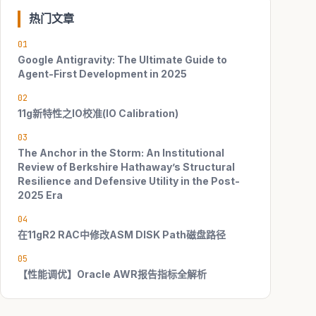
热门文章
01
Google Antigravity: The Ultimate Guide to
Agent-First Development in 2025
02
11g新特性之IO校准(IO Calibration)
03
The Anchor in the Storm: An Institutional
Review of Berkshire Hathaway’s Structural
Resilience and Defensive Utility in the Post-
2025 Era
04
在11gR2 RAC中修改ASM DISK Path磁盘路径
05
【性能调优】Oracle AWR报告指标全解析