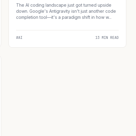
The AI coding landscape just got turned upside
down. Google's Antigravity isn't just another code
completion tool—it's a paradigm shift in how w...
#AI
13 MIN READ