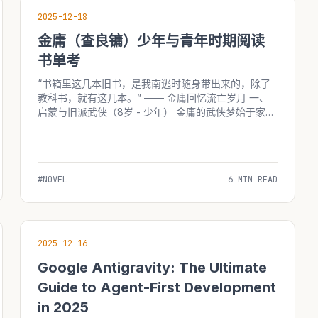
2025-12-18
金庸（查良镛）少年与青年时期阅读
书单考
“书箱里这几本旧书，是我南逃时随身带出来的，除了
教科书，就有这几本。” —— 金庸回忆流亡岁月 一、
启蒙与旧派武侠（8岁 - 少年） 金庸的武侠梦始于家乡
海宁。查家藏书极丰，但他最早沉迷的并非经史子集，
而是当时流行的旧派武侠小说。 1. 《荒江女侠》...
#NOVEL
6 MIN READ
2025-12-16
Google Antigravity: The Ultimate
Guide to Agent-First Development
in 2025