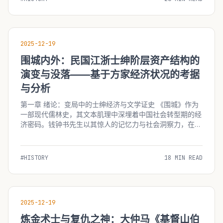
2025-12-19
围城内外：民国江浙士绅阶层资产结构的
演变与没落——基于方家经济状况的考据
与分析
第一章 绪论：变局中的士绅经济与文学证史 《围城》作为
一部现代儒林史，其文本肌理中深埋着中国社会转型期的经
济密码。钱钟书先生以其惊人的记忆力与社会洞察力，在方
鸿渐及其家族的浮沉故事中，精确地刻画了抗战前后
（1937-1949）江浙士绅阶层所面临的经济崩塌。这一阶
层，曾是传统中国社会的稳定器，拥有土地...
#HISTORY
18 MIN READ
2025-12-19
炼金术士与复仇之神：大仲马《基督山伯