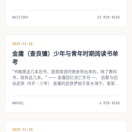
而言，这部作品在视觉冲击与心灵震撼层面构成了集体性的
深刻记忆。然而，受限于当时的信息传播渠道、引进版本的
剪辑策略以及受众年龄层的...
#HISTORY
23 MIN READ
2025-12-18
金庸（查良镛）少年与青年时期阅读书单
考
“书箱里这几本旧书，是我南逃时随身带出来的，除了教科
书，就有这几本。” —— 金庸回忆流亡岁月 一、 启蒙与旧
派武侠（8岁 - 少年） 金庸的武侠梦始于家乡海宁。查家藏
书极丰，但他最早沉迷的并非经史子集，而是当时流行的旧
派武侠小说。 1. 《荒江女侠》...
#NOVEL
6 MIN READ
2025-12-18