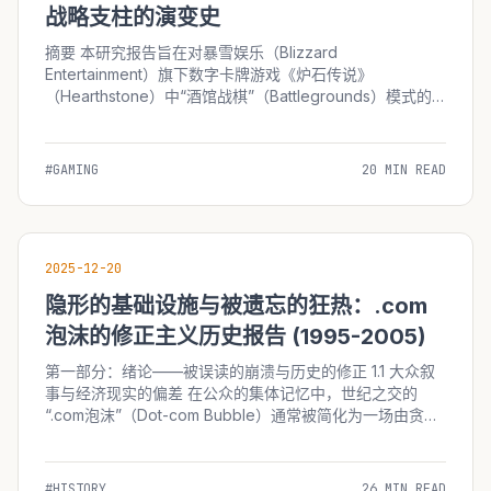
战略支柱的演变史
摘要 本研究报告旨在对暴雪娱乐（Blizzard
Entertainment）旗下数字卡牌游戏《炉石传说》
（Hearthstone）中“酒馆战棋”（Battlegrounds）模式的
诞生、开发历程、战略决策背景及其对游戏生态的长远影响
进行详尽的史实重构与分析。2019年，面对...
#GAMING
20 MIN READ
2025-12-20
隐形的基础设施与被遗忘的狂热：.com
泡沫的修正主义历史报告 (1995-2005)
第一部分：绪论——被误读的崩溃与历史的修正 1.1 大众叙
事与经济现实的偏差 在公众的集体记忆中，世纪之交的
“.com泡沫”（Dot-com Bubble）通常被简化为一场由贪
婪、狂妄和非理性繁荣交织而成的闹剧。这一时期的标志性
符号—&md...
#HISTORY
26 MIN READ