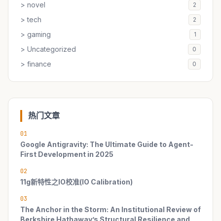
> novel
2
> tech
2
> gaming
1
> Uncategorized
0
> finance
0
热门文章
01
Google Antigravity: The Ultimate Guide to Agent-
First Development in 2025
02
11g新特性之IO校准(IO Calibration)
03
The Anchor in the Storm: An Institutional Review of
Berkshire Hathaway’s Structural Resilience and