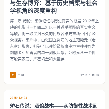
与生存博弈：基于历史档案与社会
学视角的深度重构
第一章 绪论：影像记忆与历史真实的断层 2012年上
映的电影《一九四二》以一种近乎残酷的写实主义
笔触，将一段尘封已久的民族苦难史重新带回了公
众视野。影片中，由张国立饰演的地主范殿元（老
东家）形象，打破了以往阶级叙事中地主往往作为
剥削者和加害者的单一刻板印象。范殿元从一个拥
有殷实家底、严密坞堡和大量存...
M
mac
19 MIN READ
2025-12-21
炉石传说：酒馆战棋——从防御性战术到