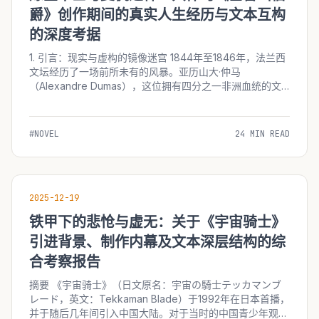
爵》创作期间的真实人生经历与文本互构
的深度考据
1. 引言：现实与虚构的镜像迷宫 1844年至1846年，法兰西
文坛经历了一场前所未有的风暴。亚历山大·仲马
（Alexandre Dumas），这位拥有四分之一非洲血统的文
学巨人，在这一时期创作了世界文学史上最伟大的复仇史诗
——《基督山伯爵》（Le Comte...
#NOVEL
24 MIN READ
2025-12-19
铁甲下的悲怆与虚无：关于《宇宙骑士》
引进背景、制作内幕及文本深层结构的综
合考察报告
摘要 《宇宙骑士》（日文原名：宇宙の騎士テッカマンブ
レード，英文：Tekkaman Blade）于1992年在日本首播，
并于随后几年间引入中国大陆。对于当时的中国青少年观众