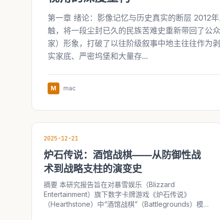
第一章 绪论：影像记忆与历史真实的断层 201
触，将一段尘封已久的民族苦难史重新带回了公
家）形象，打破了以往阶级叙事中地主往往作为
实家底、严密坞堡和大量存...
M
mac
2025-12-21
炉石传说：酒馆战棋——从防御性战
术到战略支柱的演变史
摘要 本研究报告旨在对暴雪娱乐（Blizzard
Entertainment）旗下数字卡牌游戏《炉石传说》
（Hearthstone）中“酒馆战棋”（Battlegrounds）模
式的诞生、开发历程、战略决策背景及其对游戏生态的