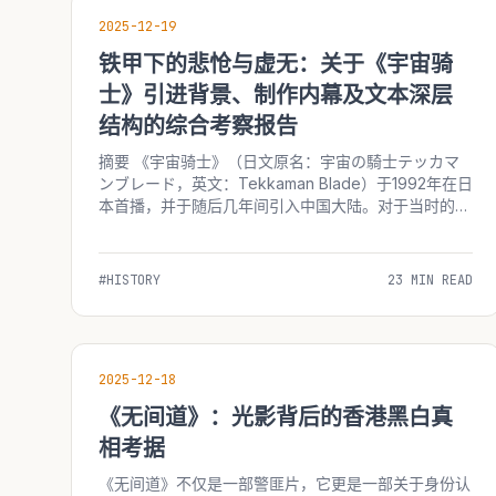
2025-12-19
铁甲下的悲怆与虚无：关于《宇宙骑
士》引进背景、制作内幕及文本深层
结构的综合考察报告
摘要 《宇宙骑士》（日文原名：宇宙の騎士テッカマ
ンブレード，英文：Tekkaman Blade）于1992年在日
本首播，并于随后几年间引入中国大陆。对于当时的中
国青少年观众而言，这部作品在视觉冲击与心灵震撼层
面构成了集体性的深刻记忆。然而，受限于当时的信息
传播渠道、引进版本的剪辑策略以及受众年龄层的...
#HISTORY
23 MIN READ
2025-12-18
《无间道》：光影背后的香港黑白真
相考据
《无间道》不仅是一部警匪片，它更是一部关于身份认