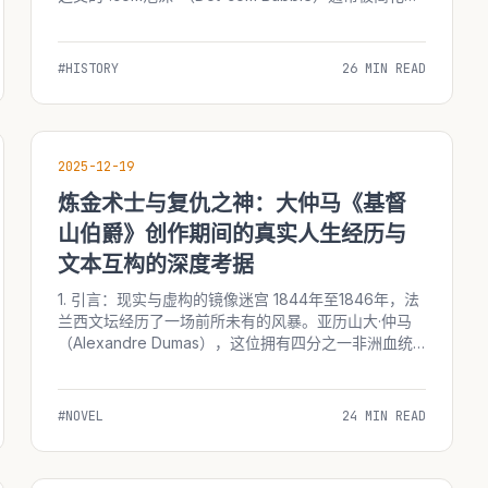
一场由贪婪、狂妄和非理性繁荣交织而成的闹剧。这一
时期的标志性符号—&md...
#HISTORY
26 MIN READ
2025-12-19
炼金术士与复仇之神：大仲马《基督
山伯爵》创作期间的真实人生经历与
文本互构的深度考据
1. 引言：现实与虚构的镜像迷宫 1844年至1846年，法
兰西文坛经历了一场前所未有的风暴。亚历山大·仲马
（Alexandre Dumas），这位拥有四分之一非洲血统
的文学巨人，在这一时期创作了世界文学史上最伟大的
复仇史诗——《基督山伯爵》（Le Comte...
#NOVEL
24 MIN READ