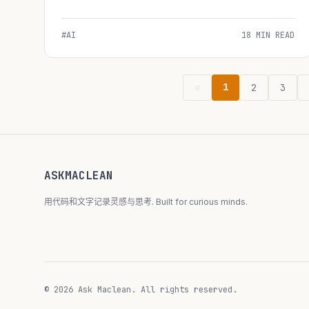
definitive...
#AI
18 MIN READ
1
«
2
3
ASKMACLEAN
用代码和文字记录灵感与思考. Built for curious minds.
© 2026 Ask Maclean. All rights reserved.