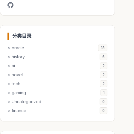
分类目录
> oracle
18
> history
6
> ai
2
> novel
2
> tech
2
> gaming
1
> Uncategorized
0
> finance
0