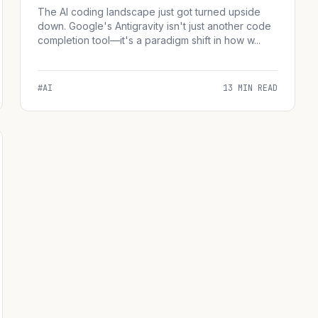
The AI coding landscape just got turned upside
down. Google's Antigravity isn't just another code
completion tool—it's a paradigm shift in how w...
#AI
13 MIN READ