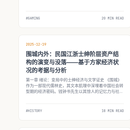
长远影响进行详尽的史实重构与分析。2019年，面对...
#GAMING
20 MIN READ
2025-12-19
围城内外：民国江浙士绅阶层资产结
构的演变与没落——基于方家经济状
况的考据与分析
第一章 绪论：变局中的士绅经济与文学证史 《围城》
作为一部现代儒林史，其文本肌理中深埋着中国社会转
型期的经济密码。钱钟书先生以其惊人的记忆力与社会
洞察力，在方鸿渐及其家族的浮沉故事中，精确地刻画
了抗战前后（1937-1949）江浙士绅阶层所面临的经济
崩塌。这一阶层，曾是传统中国社会的稳定器，拥有土
#HISTORY
18 MIN READ
地...