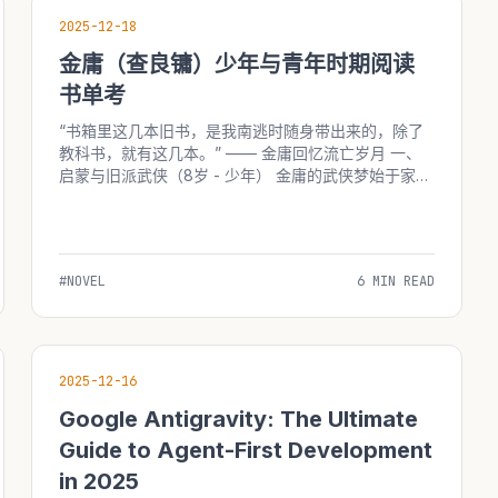
2025-12-18
金庸（查良镛）少年与青年时期阅读
书单考
“书箱里这几本旧书，是我南逃时随身带出来的，除了
教科书，就有这几本。” —— 金庸回忆流亡岁月 一、
启蒙与旧派武侠（8岁 - 少年） 金庸的武侠梦始于家乡
海宁。查家藏书极丰，但他最早沉迷的并非经史子集，
而是当时流行的旧派武侠小说。 1. 《荒江女侠》...
#NOVEL
6 MIN READ
2025-12-16
Google Antigravity: The Ultimate
Guide to Agent-First Development
in 2025