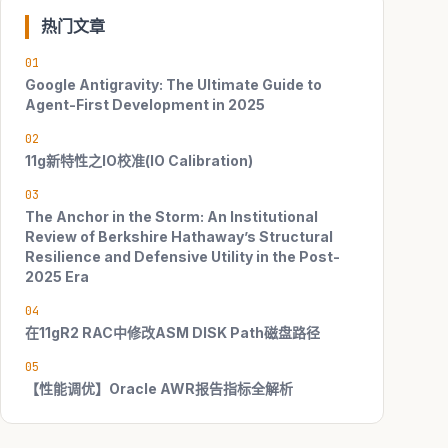
热门文章
01
Google Antigravity: The Ultimate Guide to
Agent-First Development in 2025
02
11g新特性之IO校准(IO Calibration)
03
The Anchor in the Storm: An Institutional
Review of Berkshire Hathaway’s Structural
Resilience and Defensive Utility in the Post-
2025 Era
04
在11gR2 RAC中修改ASM DISK Path磁盘路径
05
【性能调优】Oracle AWR报告指标全解析