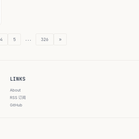
...
4
5
326
»
LINKS
About
RSS 订阅
GitHub