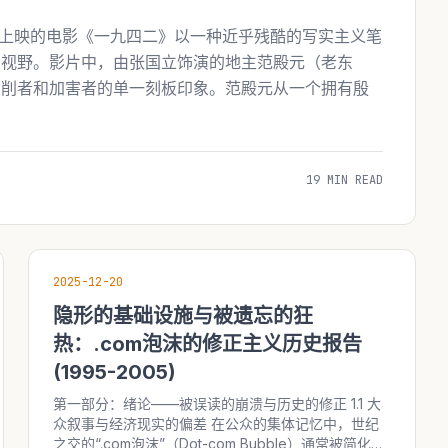
2年上映的电影《一九四二》以一种近乎残酷的写实主义笔
众视野。影片中，由张国立饰演的地主范殿元（老东
剥削者和加害者的单一刻板印象。范殿元从一个拥有殷
19 MIN READ
2025-12-20
隐形的基础设施与被遗忘的狂
热：.com泡沫的修正主义历史报告
(1995-2005)
第一部分：绪论——被误读的崩溃与历史的修正 1.1 大
众叙事与经济现实的偏差 在公众的集体记忆中，世纪
之交的“.com泡沫”（Dot-com Bubble）通常被简化为