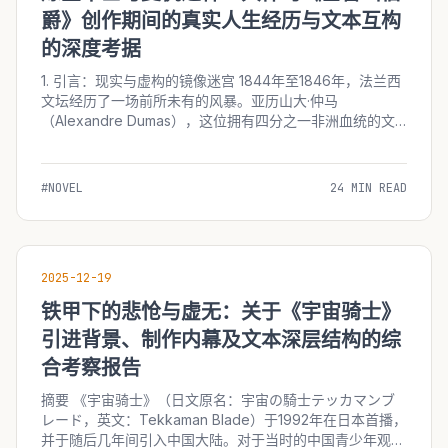
爵》创作期间的真实人生经历与文本互构
的深度考据
1. 引言：现实与虚构的镜像迷宫 1844年至1846年，法兰西
文坛经历了一场前所未有的风暴。亚历山大·仲马
（Alexandre Dumas），这位拥有四分之一非洲血统的文
学巨人，在这一时期创作了世界文学史上最伟大的复仇史诗
——《基督山伯爵》（Le Comte...
#NOVEL
24 MIN READ
2025-12-19
铁甲下的悲怆与虚无：关于《宇宙骑士》
引进背景、制作内幕及文本深层结构的综
合考察报告
摘要 《宇宙骑士》（日文原名：宇宙の騎士テッカマンブ
レード，英文：Tekkaman Blade）于1992年在日本首播，
并于随后几年间引入中国大陆。对于当时的中国青少年观众