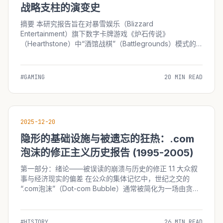
战略支柱的演变史
摘要 本研究报告旨在对暴雪娱乐（Blizzard
Entertainment）旗下数字卡牌游戏《炉石传说》
（Hearthstone）中“酒馆战棋”（Battlegrounds）模式的
诞生、开发历程、战略决策背景及其对游戏生态的长远影响
进行详尽的史实重构与分析。2019年，面对...
#GAMING
20 MIN READ
2025-12-20
隐形的基础设施与被遗忘的狂热：.com
泡沫的修正主义历史报告 (1995-2005)
第一部分：绪论——被误读的崩溃与历史的修正 1.1 大众叙
事与经济现实的偏差 在公众的集体记忆中，世纪之交的
“.com泡沫”（Dot-com Bubble）通常被简化为一场由贪
婪、狂妄和非理性繁荣交织而成的闹剧。这一时期的标志性
符号—&md...
#HISTORY
26 MIN READ