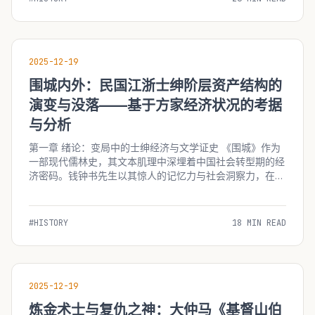
2025-12-19
围城内外：民国江浙士绅阶层资产结构的
演变与没落——基于方家经济状况的考据
与分析
第一章 绪论：变局中的士绅经济与文学证史 《围城》作为
一部现代儒林史，其文本肌理中深埋着中国社会转型期的经
济密码。钱钟书先生以其惊人的记忆力与社会洞察力，在方
鸿渐及其家族的浮沉故事中，精确地刻画了抗战前后
（1937-1949）江浙士绅阶层所面临的经济崩塌。这一阶
层，曾是传统中国社会的稳定器，拥有土地...
#HISTORY
18 MIN READ
2025-12-19
炼金术士与复仇之神：大仲马《基督山伯