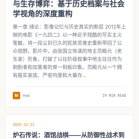
与生存博弈：基于历史档案与社会
学视角的深度重构
第一章 绪论：影像记忆与历史真实的断层 2012年上
映的电影《一九四二》以一种近乎残酷的写实主义
笔触，将一段尘封已久的民族苦难史重新带回了公
众视野。影片中，由张国立饰演的地主范殿元（老
东家）形象，打破了以往阶级叙事中地主往往作为
剥削者和加害者的单一刻板印象。范殿元从一个拥
有殷实家底、严密坞堡和大量存...
M
mac
19 MIN READ
2025-12-21
炉石传说：酒馆战棋——从防御性战术到