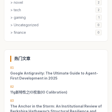
> novel
2
> tech
2
> gaming
1
> Uncategorized
0
> finance
0
热门文章
01
Google Antigravity: The Ultimate Guide to Agent-
First Development in 2025
02
11g新特性之IO校准(IO Calibration)
03
The Anchor in the Storm: An Institutional Review of
Berkshire Hathaway’s Structural Resilience and