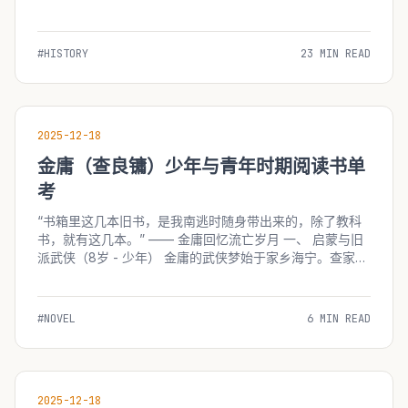
而言，这部作品在视觉冲击与心灵震撼层面构成了集体性的
深刻记忆。然而，受限于当时的信息传播渠道、引进版本的
剪辑策略以及受众年龄层的...
#HISTORY
23 MIN READ
2025-12-18
金庸（查良镛）少年与青年时期阅读书单
考
“书箱里这几本旧书，是我南逃时随身带出来的，除了教科
书，就有这几本。” —— 金庸回忆流亡岁月 一、 启蒙与旧
派武侠（8岁 - 少年） 金庸的武侠梦始于家乡海宁。查家藏
书极丰，但他最早沉迷的并非经史子集，而是当时流行的旧
派武侠小说。 1. 《荒江女侠》...
#NOVEL
6 MIN READ
2025-12-18