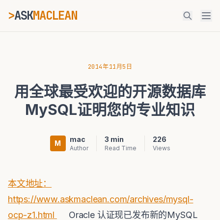
>
ASK
MACLEAN
_
ESC
2014年11月5日
用全球最受欢迎的开源数据库
⌘K
Ctrl+K
MySQL证明您的专业知识
mac
3 min
226
M
Author
Read Time
Views
本文地址：
https://www.askmaclean.com/archives/
mysql-
ocp-z1
.html
‎
Oracle 认证现已发布新的MySQL