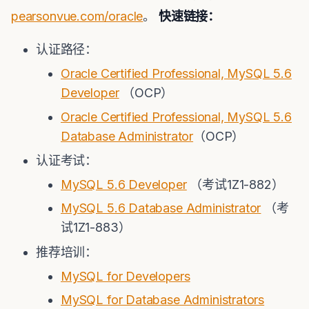
pearsonvue.com/oracle
。
快速链接：
认证​路径：
Oracle Certified Professional, MySQL 5.6
Developer
（OCP）
Oracle Certified Professional, MySQL 5.6
Database Administrator
（OCP）
认证考试：
MySQL 5.6 Developer
（考试1Z1-882）​
MySQL 5.6 Database Administrator
（考
试1Z1-883）
推荐培训： ​
MySQL for Developers​
MySQL for Database Administrators