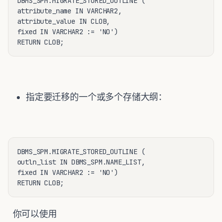
DBMS_SPM.MIGRATE_STORED_OUTLINE (

attribute_name IN VARCHAR2,

attribute_value IN CLOB,

fixed IN VARCHAR2 := 'NO')

RETURN CLOB;
指定要迁移的一个或多个存储大纲：
DBMS_SPM.MIGRATE_STORED_OUTLINE (

outln_list IN DBMS_SPM.NAME_LIST,

fixed IN VARCHAR2 := 'NO')

RETURN CLOB;
你可以使用