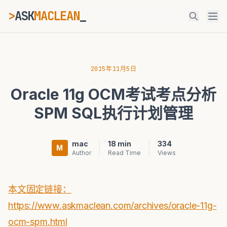
>
ASK
MACLEAN
_
ESC
2015年11月5日
Oracle 11g OCM考试考点分析
⌘K
Ctrl+K
SPM SQL执行计划管理
mac
18 min
334
M
Author
Read Time
Views
本文固定链接：
https://www.askmaclean.com/archives/oracle-11g-
ocm-spm.html